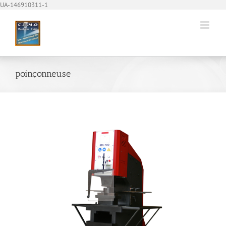
Passer
UA-146910311-1
au
contenu
poinçonneuse