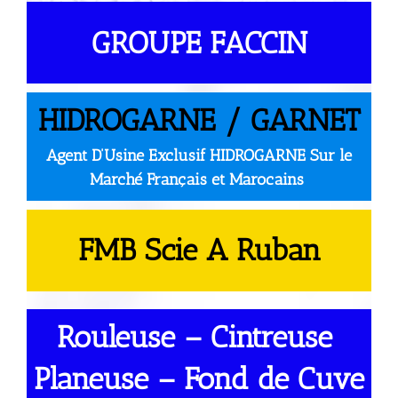
GROUPE FACCIN
HIDROGARNE / GARNET
Agent D’Usine Exclusif HIDROGARNE Sur le
Marché Français et Marocains
FMB Scie A Ruban
Rouleuse – Cintreuse
Planeuse – Fond de Cuve