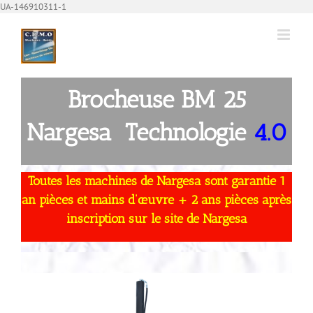
Passer
UA-146910311-1
au
contenu
Brocheuse BM 25
Nargesa Technologie
4.0
Toutes les machines de Nargesa sont garantie 1
an pièces et mains d’œuvre + 2 ans pièces après
inscription sur le site de Nargesa