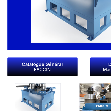
Catalogue Général
D
FACCIN
Mac