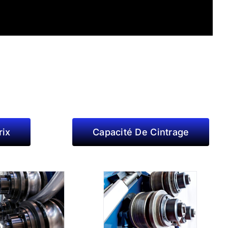
ix
Capacité De Cintrage