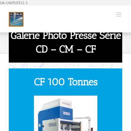
Passer
UA-146910311-1
au
contenu
Galerie Photo Presse Série
Galerie Photo Presse SC
CD – CM – CF
Galerie Photo Presse SC
CF 100 Tonnes