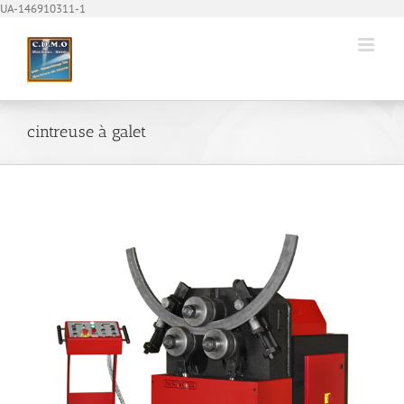
Passer
UA-146910311-1
au
contenu
cintreuse à galet