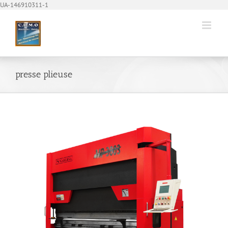
Passer
UA-146910311-1
au
contenu
presse plieuse